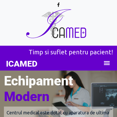
Timp si suflet pentru pacient!
ICA
MED
Echipament
Modern
Centrul medical este dotat cu aparatura de ultima