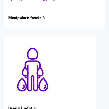
Manipulare fascială
Drenaj limfatic