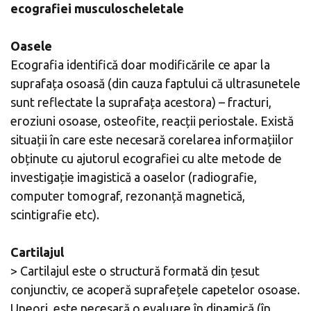
ecografiei musculoscheletale
Oasele
Ecografia identifică doar modificările ce apar la
suprafața osoasă (din cauza faptului că ultrasunetele
sunt reflectate la suprafața acestora) – fracturi,
eroziuni osoase, osteofite, reacții periostale. Există
situații în care este necesară corelarea informațiilor
obținute cu ajutorul ecografiei cu alte metode de
investigație imagistică a oaselor (radiografie,
computer tomograf, rezonanță magnetică,
scintigrafie etc).
Cartilajul
> Cartilajul este o structură formată din țesut
conjunctiv, ce acoperă suprafețele capetelor osoase.
Uneori, este necesară o evaluare în dinamică (în