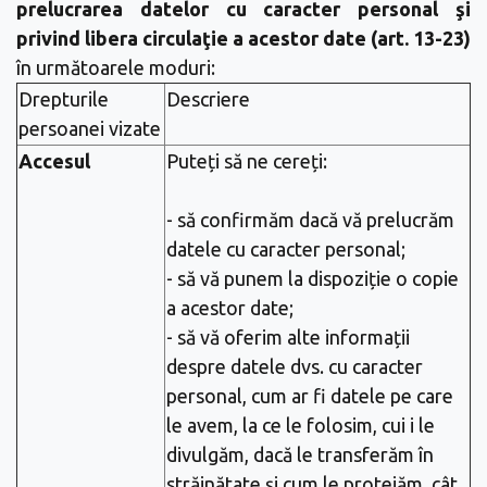
prelucrarea datelor cu caracter personal şi
privind libera circulaţie a acestor date (art. 13-23)
în următoarele moduri:
Drepturile
Descriere
persoanei vizate
Accesul
Puteți să ne cereți:
- să confirmăm dacă vă prelucrăm
datele cu caracter personal;
- să vă punem la dispoziție o copie
a acestor date;
- să vă oferim alte informații
despre datele dvs. cu caracter
personal, cum ar fi datele pe care
le avem, la ce le folosim, cui i le
divulgăm, dacă le transferăm în
străinătate și cum le protejăm, cât