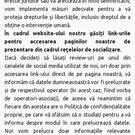
efecte juridice sau vă afectează în mod semnificativ,
vom implementa măsuri adecvate pentru a vă
proteja drepturile și libertățile, inclusiv dreptul de a
obține o intervenție umană.
În cadrul website-ului nostru găsiți link-urile
pentru accesarea paginilor noastre de
prezentare din cadrul rețelelor de socializare.
Dacă decideți să lăsați review-uri pe unul din
canalele de social media utilizat de noi, ori doar prin
accesarea link-ului direct de pe pagina noastră, vă
informăm că datele dumneavoastră vor fi prelucrate
și de respectivul operator (în acest caz, fiind vorba
de operatori-asociați), de aceea vă reamintim că
fiecare din acestea are o Politică de confidențialitate
proprie, pe care vă sfătuim să o studiați pentru a vă
informa despre modul în care prelucrează datele.
Noi vom prelucra doar informațiile relevante