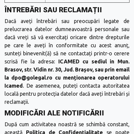
ÎNTREBĂRI SAU RECLAMAȚII
Dacă aveți întrebări sau preocupări legate de
prelucrarea datelor dumneavoastră personale sau
dacă vreți să vă exercitați oricare dintre drepturile
pe care le aveți în conformitate cu acest anunț,
sunteți binevenit(ă) să ne contactați printr-o cerere
scrisă fie la adresa:
ICAMED cu sediul in Mun.
Brasov, str. Vidin nr. 30, Jud. Brașov, sau prin email
la dpo@golegal.ro cu menționarea operatorului
Icamed
. De asemenea, puteți contacta autoritatea
locală pentru protecția datelor dacă aveți întrebări și
reclamații.
MODIFICĂRI ALE NOTIFICĂRII
După cum activitatea noastră se schimbă constant,
această
Politica de Confidențialitate
se poate