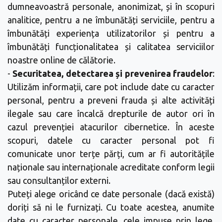
dumneavoastră personale, anonimizat, și în scopuri
analitice, pentru a ne îmbunătăți serviciile, pentru a
îmbunătăți experiența utilizatorilor și pentru a
îmbunătăți funcționalitatea și calitatea serviciilor
noastre online de călătorie.
-
Securitatea, detectarea și prevenirea fraudelor
:
Utilizăm informații, care pot include date cu caracter
personal, pentru a preveni frauda și alte activități
ilegale sau care încalcă drepturile de autor ori în
cazul prevenției atacurilor cibernetice. În aceste
scopuri, datele cu caracter personal pot fi
comunicate unor terțe părți, cum ar fi autoritățile
naționale sau internaționale acreditate conform legii
sau consultanților externi.
Puteți alege oricând ce date personale (dacă există)
doriți să ni le furnizați. Cu toate acestea, anumite
date cu caracter personale, cele impuse prin lege,