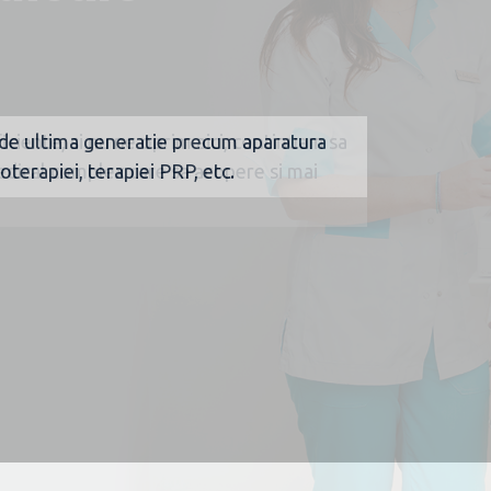
 de ultima generatie precum aparatura
terapiei, terapiei PRP, etc.