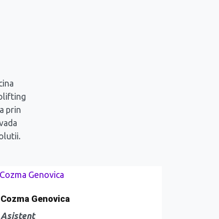
cina
lifting
a prin
ovada
lutii.
Cozma Genovica
Asistent